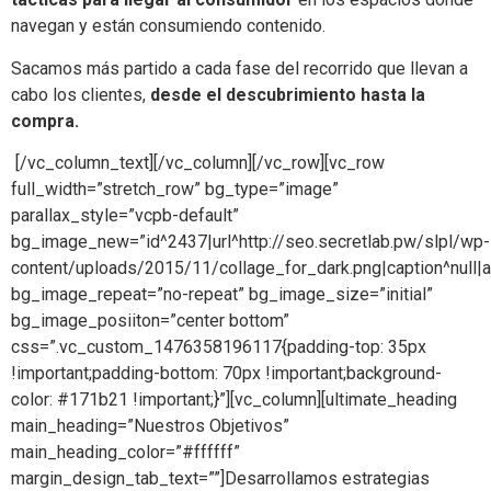
navegan y están consumiendo contenido.
Sacamos más partido a cada fase del recorrido que llevan a
cabo los clientes,
desde el descubrimiento hasta la
compra.
[/vc_column_text][/vc_column][/vc_row][vc_row
full_width=”stretch_row” bg_type=”image”
parallax_style=”vcpb-default”
bg_image_new=”id^2437|url^http://seo.secretlab.pw/slpl/wp-
content/uploads/2015/11/collage_for_dark.png|caption^null|alt
bg_image_repeat=”no-repeat” bg_image_size=”initial”
bg_image_posiiton=”center bottom”
css=”.vc_custom_1476358196117{padding-top: 35px
!important;padding-bottom: 70px !important;background-
color: #171b21 !important;}”][vc_column][ultimate_heading
main_heading=”Nuestros Objetivos”
main_heading_color=”#ffffff”
margin_design_tab_text=””]Desarrollamos estrategias