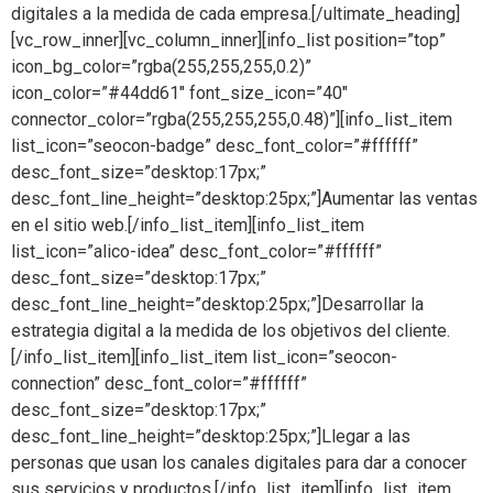
digitales a la medida de cada empresa.[/ultimate_heading]
[vc_row_inner][vc_column_inner][info_list position=”top”
icon_bg_color=”rgba(255,255,255,0.2)”
icon_color=”#44dd61″ font_size_icon=”40″
connector_color=”rgba(255,255,255,0.48)”][info_list_item
list_icon=”seocon-badge” desc_font_color=”#ffffff”
desc_font_size=”desktop:17px;”
desc_font_line_height=”desktop:25px;”]Aumentar las ventas
en el sitio web.[/info_list_item][info_list_item
list_icon=”alico-idea” desc_font_color=”#ffffff”
desc_font_size=”desktop:17px;”
desc_font_line_height=”desktop:25px;”]Desarrollar la
estrategia digital a la medida de los objetivos del cliente.
[/info_list_item][info_list_item list_icon=”seocon-
connection” desc_font_color=”#ffffff”
desc_font_size=”desktop:17px;”
desc_font_line_height=”desktop:25px;”]Llegar a las
personas que usan los canales digitales para dar a conocer
sus servicios y productos.[/info_list_item][info_list_item