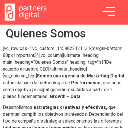
Quienes Somos
[vc_row css=”.vc_custom_1459822121131{margin-bottom:
80px !important;}”][vc_column][ultimate_heading
main_heading=”Quienes Somos” heading_tag=”h1″]De
acuerdo a nuestro CEO[/ultimate_heading]
[vc_column_text]
Somos una agencia de Marketing Digital
enfocada hacia la metodología de
Performance,
que tiene
como objetivo principal generar resultados a partir de 2
pilares fundamentales
: Growth – Data.
Desarrollamos
estrategias creativas y efectivas
,
que
permiten cumplir los objetivos planteados. Dependiendo del
tipo de campaña o estrategia seleccionamos las diferentes
tácticas para llegar al consumidor
en los espacios donde