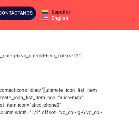
Español
CONTÁCTANOS
English
_col-lg-6 vc_col-md-6 vc_col-xs-12″]
ontacticons liclear”][ultimate_icon_list_item
ltimate_icon_list_item icon=”alico-map”
list_item icon=”alico-phone2″
column width=”1/2″ offset=”vc_col-lg-6 vc_col-