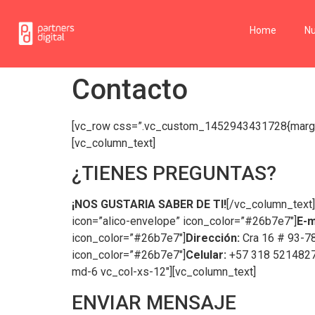
Home
Nu
Contacto
[vc_row css=”.vc_custom_1452943431728{margin-b
[vc_column_text]
¿TIENES PREGUNTAS?
¡NOS GUSTARIA SABER DE TI!
[/vc_column_text]
icon=”alico-envelope” icon_color=”#26b7e7″]
E-m
icon_color=”#26b7e7″]
Dirección:
Cra 16 # 93-78 
icon_color=”#26b7e7″]
Celular:
+57 318 5214827[/
md-6 vc_col-xs-12″][vc_column_text]
ENVIAR MENSAJE